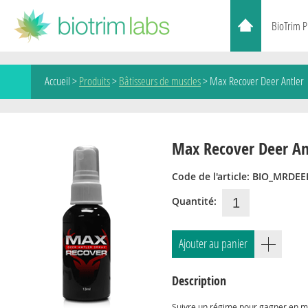
BioTrim 
Accueil >
Produits
>
Bâtisseurs de muscles
>
Max Recover Deer Antler
Max Recover Deer An
Code de l'article: BIO_MRDE
Quantité:
Ajouter au panier
Description
Suivre un régime pour gagner en m