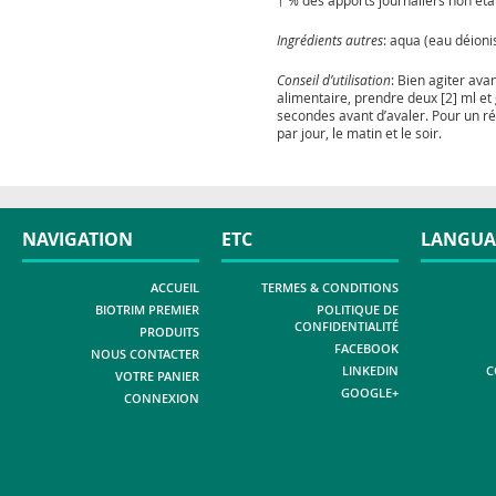
† % des apports journaliers non étab
Ingrédients autres
: aqua (eau déioni
Conseil d’utilisation
: Bien agiter ava
alimentaire, prendre deux [2] ml et
secondes avant d’avaler. Pour un rés
par jour, le matin et le soir.
NAVIGATION
ETC
LANGUA
ACCUEIL
TERMES & CONDITIONS
BIOTRIM PREMIER
POLITIQUE DE
CONFIDENTIALITÉ
PRODUITS
FACEBOOK
NOUS CONTACTER
LINKEDIN
C
VOTRE PANIER
GOOGLE+
CONNEXION