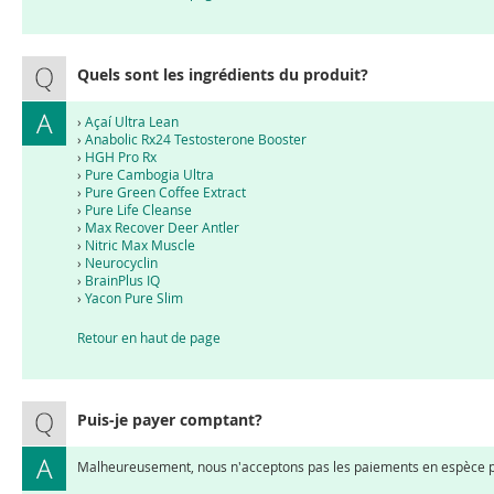
Quels sont les ingrédients du produit?
›
Açaí Ultra Lean
›
Anabolic Rx24 Testosterone Booster
›
HGH Pro Rx
›
Pure Cambogia Ultra
›
Pure Green Coffee Extract
›
Pure Life Cleanse
›
Max Recover Deer Antler
›
Nitric Max Muscle
›
Neurocyclin
›
BrainPlus IQ
›
Yacon Pure Slim
Retour en haut de page
Puis-je payer comptant?
Malheureusement, nous n'acceptons pas les paiements en espèce 