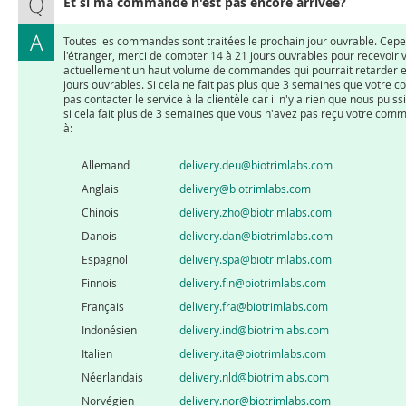
Et si ma commande n'est pas encore arrivée?
Toutes les commandes sont traitées le prochain jour ouvrable. Cep
l'étranger, merci de compter 14 à 21 jours ouvrables pour recevoir 
actuellement un haut volume de commandes qui pourrait retarder enc
jours ouvrables. Si cela ne fait pas plus que 3 semaines que votre
pas contacter le service à la clientèle car il n'y a rien que nous pu
si cela fait plus de 3 semaines que vous n'avez pas reçu votre com
à:
Allemand
delivery.deu@biotrimlabs.com
Anglais
delivery@biotrimlabs.com
Chinois
delivery.zho@biotrimlabs.com
Danois
delivery.dan@biotrimlabs.com
Espagnol
delivery.spa@biotrimlabs.com
Finnois
delivery.fin@biotrimlabs.com
Français
delivery.fra@biotrimlabs.com
Indonésien
delivery.ind@biotrimlabs.com
Italien
delivery.ita@biotrimlabs.com
Néerlandais
delivery.nld@biotrimlabs.com
Norvégien
delivery.nor@biotrimlabs.com